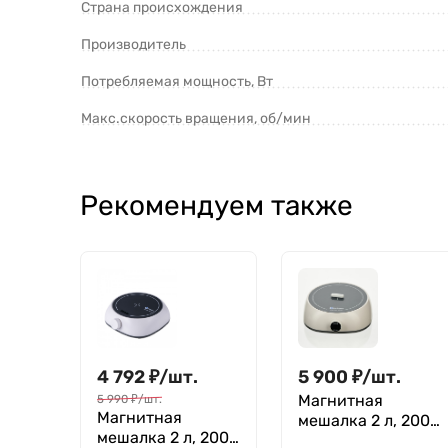
Страна происхождения
Производитель
Потребляемая мощность, Вт
Макс.скорость вращения, об/мин
Рекомендуем также
4 792
₽
/
шт.
5 900
₽
/
шт.
Магнитная
5 990
₽
/
шт.
Магнитная
мешалка 2 л, 200-
мешалка 2 л, 200-
2000 об/мин,