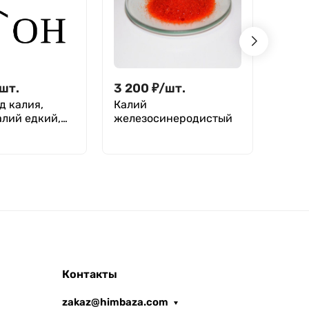
шт.
3 200
₽
/
шт.
1 07
д калия,
Калий
2,14
₽
/
алий едкий,
железосинеродистый
Пипе
жидк
несте
135 м
уп. 5
Контакты
zakaz@himbaza.com