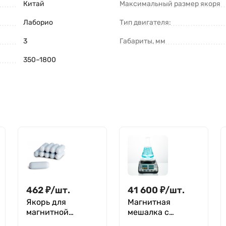
Китай
Максимальный размер якоря
Лаборио
Тип двигателя:
3
Габариты, мм
350–1800
462
₽
/
шт.
41 600
₽
/
шт.
Якорь для
Магнитная
магнитной
мешалка c
мешалки Z 30
подогревом 20 л,