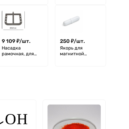
утолщением
перемешивания
50,5*7,5 мм из
(в комплекте
ПТФЭ, Kartell
штатив, мешалка,
держатель)
9 109
₽
/
шт.
250
₽
/
шт.
Насадка
Якорь для
рамочная, для
магнитной
верхнеприводной
мешалки В 28*9
мешалки,
мм, фторпласт,
крыльчатка № 24
овальная форма с
кольцевым
утолщением