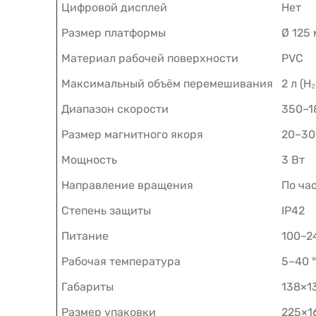
Цифровой дисплей
Нет
Размер платформы
Ø 125
Материал рабочей поверхности
PVC
Максимальный объём перемешивания
2 л (H
Диапазон скорости
350–1
Размер магнитного якоря
20–30
Мощность
3 Вт
Направление вращения
По ча
Степень защиты
IP42
Питание
100–2
Рабочая температура
5–40 
Габариты
138×1
Размер упаковки
225×1