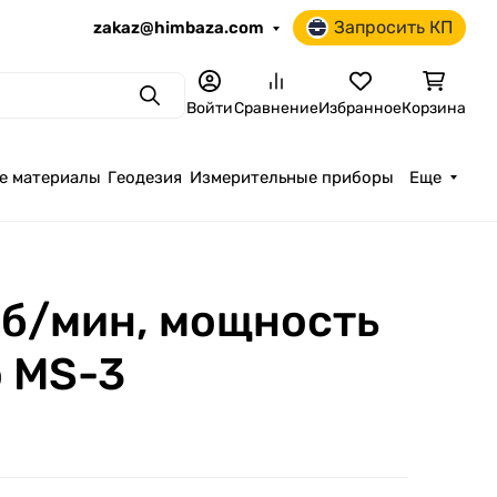
Запросить КП
zakaz@himbaza.com
Поиск
Войти
Сравнение
Избранное
Корзина
е материалы
Геодезия
Измерительные приборы
Еще
об/мин, мощность
о MS-3