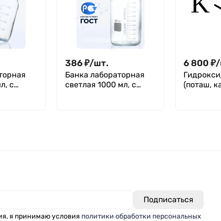
386
₽
/
шт.
6 800
₽
/
торная
Банка лабораторная
Гидрокси
л, с
светлая 1000 мл, с
(поташ, к
делениями,
КОН) ХЧ
аяся
навинчивающаяся
рио,
крышка, Лаборио,
БС-1000
ия, я принимаю условия
политики обработки персональных