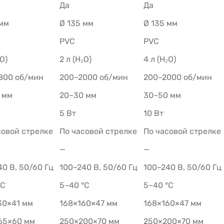
Да
Да
 мм
Ø 135 мм
Ø 135 мм
PVC
PVC
₂O)
2 л (H₂O)
4 л (H₂O)
800 об/мин
200–2000 об/мин
200–2000 об/мин
 мм
20–30 мм
30–50 мм
5 Вт
10 Вт
совой стрелке
По часовой стрелке
По часовой стрелке
—
—
40 В, 50/60 Гц
100–240 В, 50/60 Гц
100–240 В, 50/60 Гц
°C
5–40 °C
5–40 °C
30×41 мм
168×160×47 мм
168×160×47 мм
65×60 мм
250×200×70 мм
250×200×70 мм