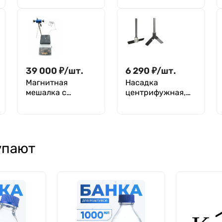
30*6 мм,
Atomic Lab Prime
фторпласт,
овальная форма
39 000
₽
/
шт.
6 290
₽
/
шт.
Магнитная
Насадка
мешалка с
центрифужная,
подогревом 10 л,
для
рабочая
верхнеприводной
поверхность
мешалки
190х190 мм,
нагрев до 350 °C,
упают
ZNCL-BS