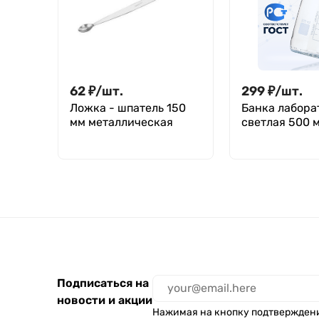
62
₽
/
шт.
299
₽
/
шт.
Ложка - шпатель 150
Банка лабора
мм металлическая
светлая 500 м
делениями,
навинчивающ
крышка, Лабо
БС-500
Подписаться на
новости и акции
Нажимая на кнопку подтвержден