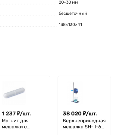
20-30 мм
бесщёточный
138×130×41
1 237
₽
/
шт.
38 020
₽
/
шт.
Магнит для
Верхнеприводная
мешалки с
мешалка SH-II-6C,
кольцевым
20 литров