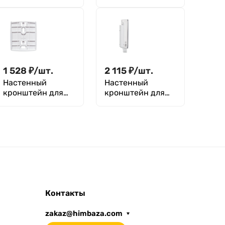
1 528
₽
/
шт.
2 115
₽
/
шт.
Настенный
Настенный
кронштейн для
кронштейн для
логгеров testo 160
логгеров testo 160
TH / testo 160 THE
IAQ
/ testo 160 E /
testo 160 THL /
testo 160 THG
Контакты
zakaz@himbaza.com