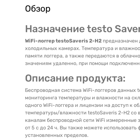
Обзор
Назначение testo Saver
WiFi-логгер testoSaveris 2-H2
предназначен д
холодильных камерах. Температура и влажно
памяти логгера, а также передаются в облачн
значениям удаленно, при помощи подключенно
Описание продукта:
Беспроводная система WiFi-логгеров данных t
мониторинга температуры и влажности на скл
одного WiFi-логгера и лицензии на доступ к 
температуры/влажности testoSaveris 2-H2 со
каналам беспроводной сети WiFi измеренные 
от 5 с до 24 ч. Вы также можете использова
установленных пределов.