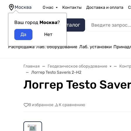
Москва
О нас
Контакты
Доставка и оплата
С
Ваш город
Москва
?
Каталог
Распродажа
Лаб. оборудование
Лаб. установки
Принад
Главная
Геодезическое оборудование
Конт
Логгер Testo Saveris 2-H2
Логгер Testo Saver
В избранное
К сравнению