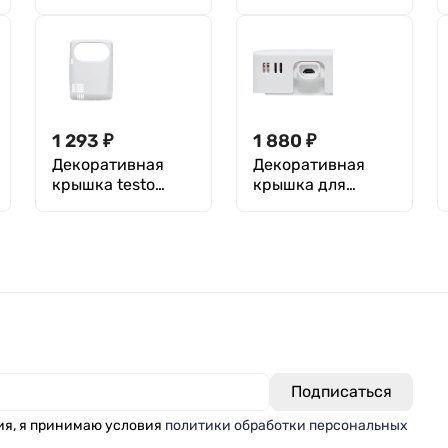
1 293
₽
1 880
₽
Декоративная
Декоративная
крышка testo
крышка для
0554 2009 для
логгера testo 160
логгера 160 THL
IAQ
ия, я принимаю условия
политики обработки персональных