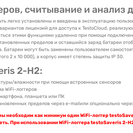
еров, считывание и анализ 
 быть легко установлены и введены в эксплуатацию поль
вариантов лицензий для доступа к TestoCloud, реализую
ться этими функциями удаленно при помощи подключенн
ановленных пределов и оставшийся заряд батареи отоб
. Батареи могут быть заменены пользователем самостоят
о 2 х 10 000), а корпус имеет степень защиты IP 30.
ris 2-H2:
туры/влажности при помощи встроенных сенсоров
а WiFi-логгеров
мартфона, планшета или ПК
новленных пределов через e-mailили опционально чере
 необходим как минимум один WiFi-логгер testoSaver
ть. При использовании WiFi-логгера testoSaveris 2