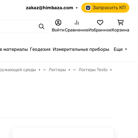
Запросить КП
zakaz@himbaza.com
Поиск
Войти
Сравнение
Избранное
Корзина
е материалы
Геодезия
Измерительные приборы
Еще
кружающей среды
Логгеры
Логгеры Testo