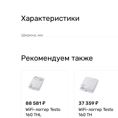
Характеристики
Ширина, мм
Рекомендуем также
88 581
₽
37 359
₽
WiFi-логгер Testo
WiFi-логгер Testo
160 THL
160 TH