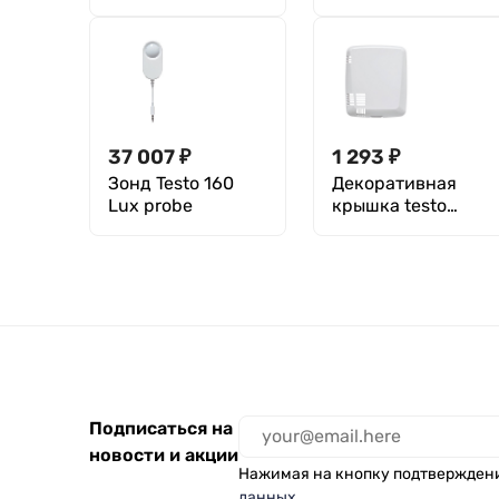
37 007
₽
1 293
₽
Зонд Testo 160
Декоративная
Lux probe
крышка testo
0554 2006 160
для логгеров testo
160 TH / testo 160
THE / testo 160
THG / testo 160 E
Подписаться на
новости и акции
Нажимая на кнопку подтвержден
данных