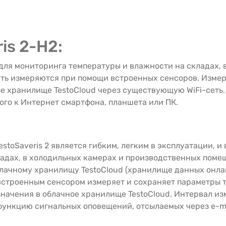
is 2-H2:
ля мониторинга температуры и влажности на складах, 
сть измеряются при помощи встроенных сенсоров. Изме
ое хранилище TestoCloud через существующую WiFi-сеть
го к Интернет смартфона, планшета или ПК.
estoSaveris 2 является гибким, легким в эксплуатации, 
адах, в холодильных камерах и производственных поме
облачному хранилищу TestoCloud (хранилище данных онлай
 встроенным сенсором измеряет и сохраняет параметры 
значения в облачное хранилище TestoCloud. Интервал и
ть функцию сигнальных оповещений, отсылаемых через e-