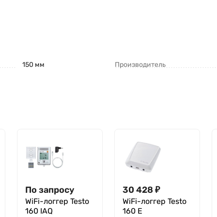
150 мм
Производитель
По запросу
30 428
₽
WiFi-логгер Testo
WiFi-логгер Testo
160 IAQ
160 E