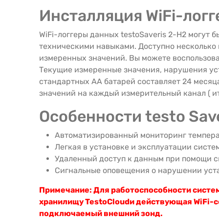
Инсталляция WiFi-логг
WiFi-логгеры данных testoSaveris 2-H2 могут
техническими навыками. Доступно несколько 
измеренных значений. Вы можете воспользова
Текущие измеренные значения, нарушения уст
стандартных АА батарей составляет 24 месяца
значений на каждый измерительный канал ( итог
Особенности testo Save
Автоматизированный мониторинг темпера
Легкая в установке и эксплуатации систем
Удаленный доступ к данным при помощи с
Сигнальные оповещения о нарушении уста
Примечание: Для работоспособности системы
хранилищу TestoCloudи действующая WiFi-се
подключаемый внешний зонд.