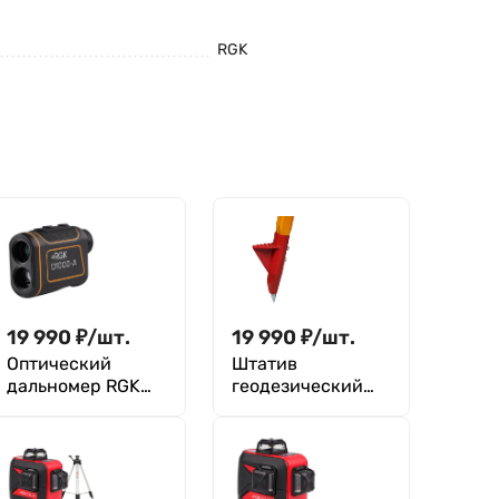
RGK
19 990
₽
/
шт.
19 990
₽
/
шт.
Оптический
Штатив
дальномер RGK
геодезический
D1000-A
деревянный
нераздвижной
RGK ST15