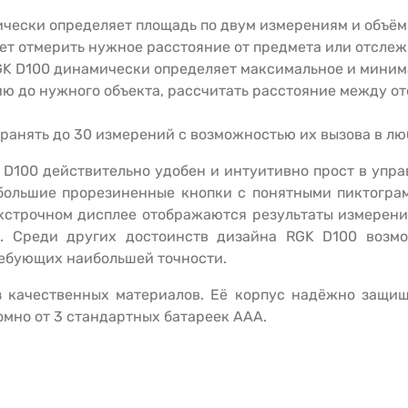
чески определяет площадь по двум измерениям и объём 
т отмерить нужное расстояние от предмета или отслеж
GK
D
100
динамически определяет максимальное и минима
ю до нужного объекта, рассчитать расстояние между о
хранять до 30 измерений с возможностью их вызова в л
D
100
действительно удобен и интуитивно прост в упра
 большие прорезиненные кнопки с понятными пиктогра
хстрочном дисплее отображаются результаты измерени
и. Среди других достоинств дизайна
RGK
D
100
возмо
ребующих наибольшей точности.
 качественных материалов. Её корпус надёжно защищ
омно от 3 стандартных батареек ААА.