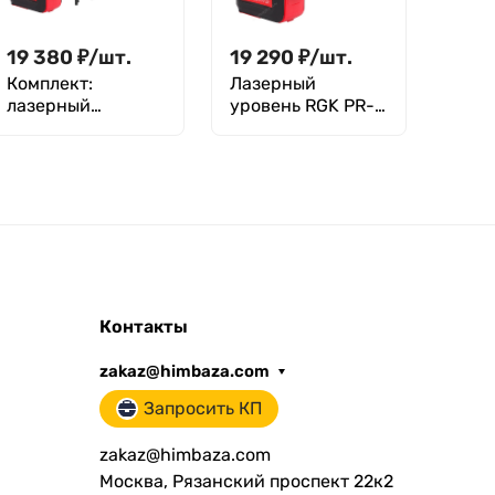
19 380
₽
/
шт.
19 290
₽
/
шт.
Комплект:
Лазерный
лазерный
уровень RGK PR-
уровень RGK PR-
3R с калибровкой
3R + штатив
Контакты
zakaz@himbaza.com
Запросить КП
zakaz@himbaza.com
Москва, Рязанский проспект 22к2