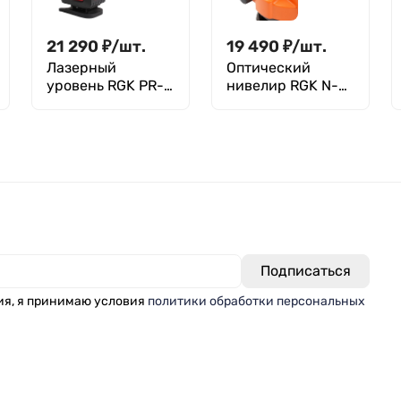
нивелиров с
красным лучом
21 290
₽
/
шт.
19 490
₽
/
шт.
RGK LD-88
Лазерный
Оптический
уровень RGK PR-
нивелир RGK N-
4D Red с
24
калибровкой с
красным лучом
ия, я принимаю условия
политики обработки персональных