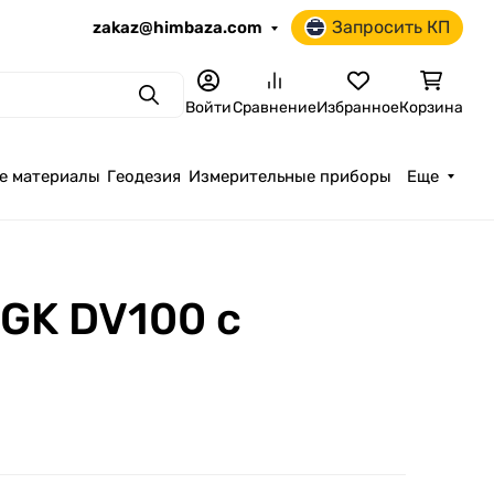
Запросить КП
zakaz@himbaza.com
Поиск
Войти
Сравнение
Избранное
Корзина
е материалы
Геодезия
Измерительные приборы
Еще
GK DV100 с