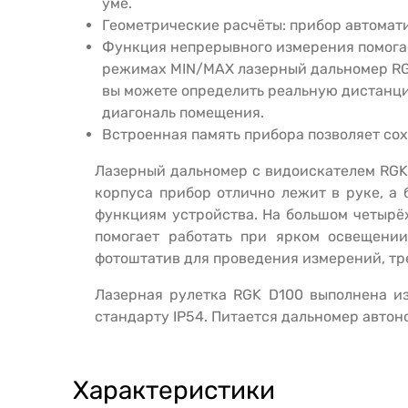
уме.
Геометрические расчёты: прибор автомати
Функция непрерывного измерения помогае
режимах
MIN
/
MAX
лазерный
дальномер
R
вы можете определить реальную дистанци
диагональ помещения.
Встроенная память прибора
позволяет со
Лазерный дальномер с видоискателем
RGK
корпуса прибор отлично лежит в руке, а
функциям устройства. На большом четырё
помогает работать при ярком освещени
фотоштатив для проведения измерений, т
Лазерная рулетка
RGK
D
100
выполнена из
стандарту IP54. Питается дальномер автон
Характеристики