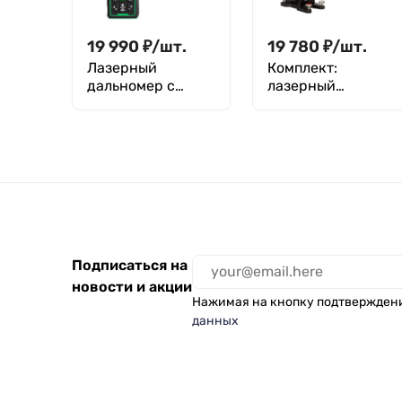
19 990
₽
/
шт.
19 780
₽
/
шт.
Лазерный
Комплект:
дальномер с
лазерный
видоискателем
уровень RGK PR-
RGK DV100
38R + штатив RGK
F170
Подписаться на
новости и акции
Нажимая на кнопку подтвержден
данных