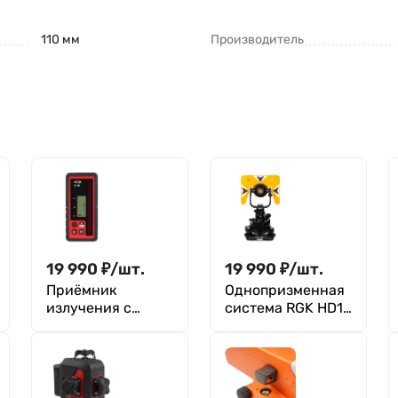
110 мм
Производитель
19 990
₽
/
шт.
19 990
₽
/
шт.
Приёмник
Однопризменная
излучения с
система RGK HD18
функцией
в кофре
индикации
относительной
высоты для
ротационных