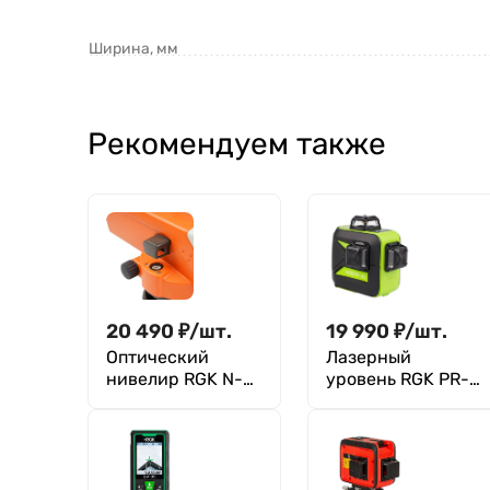
Ширина, мм
Рекомендуем также
20 490
₽
/
шт.
19 990
₽
/
шт.
Оптический
Лазерный
нивелир RGK N-
уровень RGK PR-
24 с поверкой
3G с зеленым
лучом