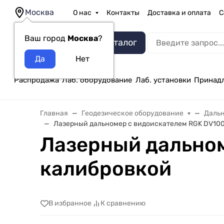
Москва
О нас
Контакты
Доставка и оплата
С
Ваш город
Москва
?
Каталог
Распродажа
Лаб. оборудование
Лаб. установки
Принад
Главная
Геодезическое оборудование
Даль
Лазерный дальномер с видоискателем RGK DV100
Лазерный дальном
калибровкой
В избранное
К сравнению