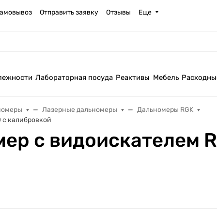
амовывоз
Отправить заявку
Отзывы
Еще
лежности
Лабораторная посуда
Реактивы
Мебель
Расходны
номеры
Лазерные дальномеры
Дальномеры RGK
 с калибровкой
ер с видоискателем R