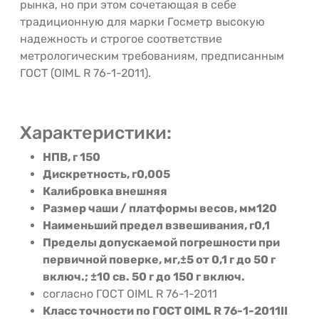
рынка, но при этом сочетающая в себе
традиционную для марки Госметр высокую
надежность и строгое соответствие
метрологическим требованиям, предписанным
ГОСТ (OIML R 76-1-2011).
Характеристики:
НПВ, г
150
Дискретность, г
0,005
Калибровка
внешняя
Размер чаши / платформы весов, мм
120
Наименьший предел взвешивания, г
0,1
Пределы допускаемой погрешности при
первичной поверке, мг,
±5 от 0,1 г до 50 г
включ.; ±10 св. 50 г до 150 г включ.
согласно ГОСТ OIML R 76-1-2011
Класс точности по ГОСТ OIML R 76-1-2011
II