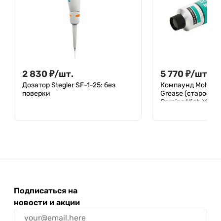
2 830
₽
/
шт.
5 770
₽
/
шт.
Дозатор Stegler SF-1-25: без
Компаунд Molykot
поверки
Grease (старое н
Corning High Vacu
силиконовая сма
Подписаться на
новости и акции