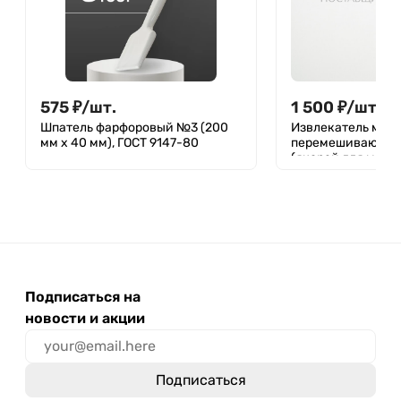
575
₽
/
шт.
1 500
₽
/
шт.
Шпатель фарфоровый №3 (200
Извлекатель маг
мм х 40 мм), ГОСТ 9147-80
перемешивающих
(якорей для магн
мешалок) 300 мм
Подписаться на
новости и акции