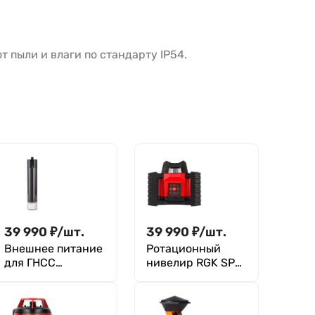
 пыли и влаги по стандарту IP54.
39 990
₽
/
шт.
39 990
₽
/
шт.
Внешнее питание
Ротационный
для ГНСС
нивелир RGK SP-
приемника RGK
312
BL20000