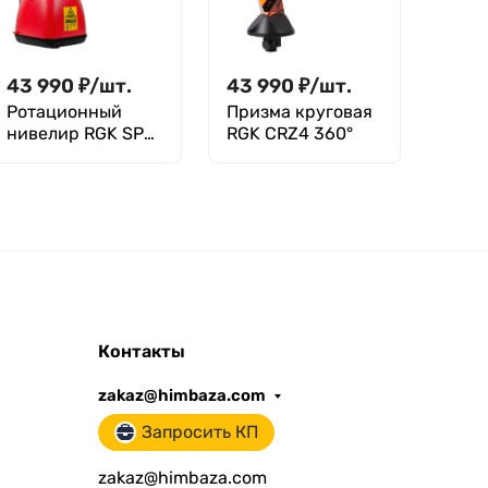
43 990
₽
/
шт.
43 990
₽
/
шт.
Ротационный
Призма круговая
нивелир RGK SP-
RGK CRZ4 360°
310
Контакты
zakaz@himbaza.com
Запросить КП
zakaz@himbaza.com