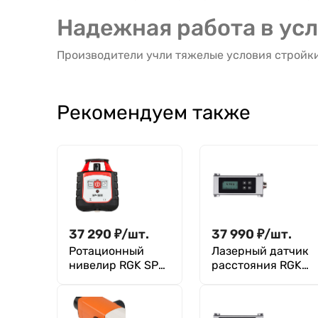
Надежная работа в ус
Производители учли тяжелые условия стройки,
Рекомендуем также
37 290
₽
/
шт.
37 990
₽
/
шт.
Ротационный
Лазерный датчик
нивелир RGK SP-
расстояния RGK
100 с
DP10
калибровкой