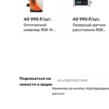
40 990
₽
/
шт.
40 990
₽
/
шт.
Оптический
Лазерный датчик
нивелир RGK N-
расстояния RGK
38 с поверкой
DP30
Подписаться на
новости и акции
Нажимая на кнопку подтвержден
данных