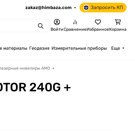
Запросить КП
zakaz@himbaza.com
Поиск
Войти
Сравнение
Избранное
Корзина
е материалы
Геодезия
Измерительные приборы
Еще
лазерные нивелиры AMO
OTOR 240G +