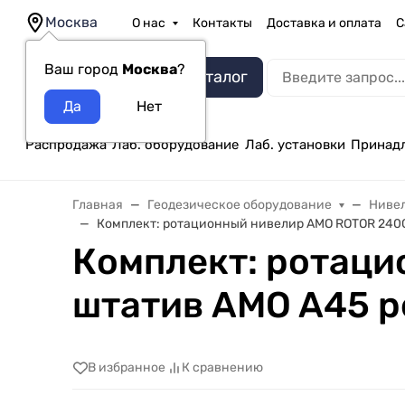
Москва
О нас
Контакты
Доставка и оплата
С
Ваш город
Москва
?
Каталог
Распродажа
Лаб. оборудование
Лаб. установки
Принад
Главная
Геодезическое оборудование
Ниве
Комплект: ротационный нивелир AMO ROTOR 240G
Комплект: ротаци
штатив AMO A45 р
В избранное
К сравнению