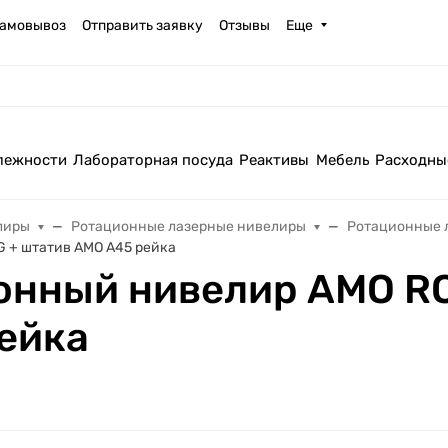
амовывоз
Отправить заявку
Отзывы
Еще
лежности
Лабораторная посуда
Реактивы
Мебель
Расходны
лиры
Ротационные лазерные нивелиры
Ротационные 
 + штатив AMO A45 рейка
онный нивелир AMO R
ейка