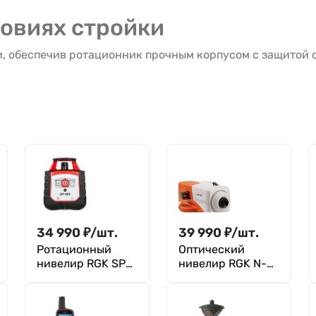
ловиях стройки
 обеспечив ротационник прочным корпусом с защитой от
34 990
₽
/
шт.
39 990
₽
/
шт.
Ротационный
Оптический
нивелир RGK SP-
нивелир RGK N-
100
38