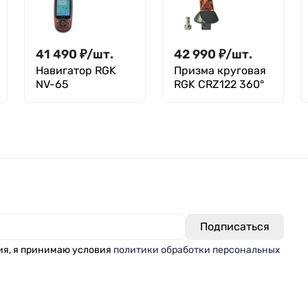
41 490
₽
/
шт.
42 990
₽
/
шт.
Навигатор RGK
Призма круговая
NV-65
RGK CRZ122 360°
ия, я принимаю условия
политики обработки персональных