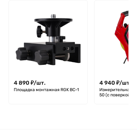
4 890
₽
/
шт.
4 940
₽
/
шт.
Площадка монтажная RGK BC-1
Измерительная ру
50 (с поверкой)