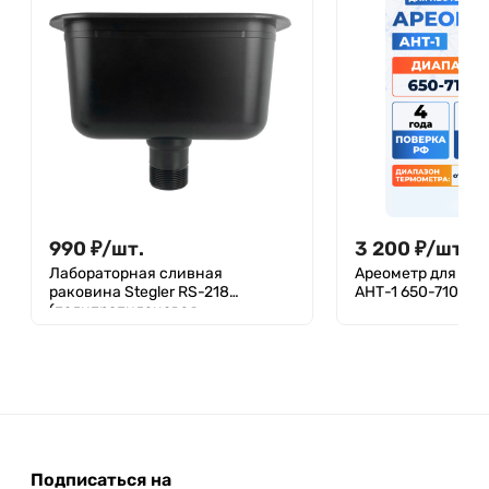
990
₽
/
шт.
3 200
₽
/
шт.
Лабораторная сливная
Ареометр для не
раковина Stegler RS-218
АНТ-1 650-710, ГО
(полипропиленовая,
218х115х122)
Подписаться на