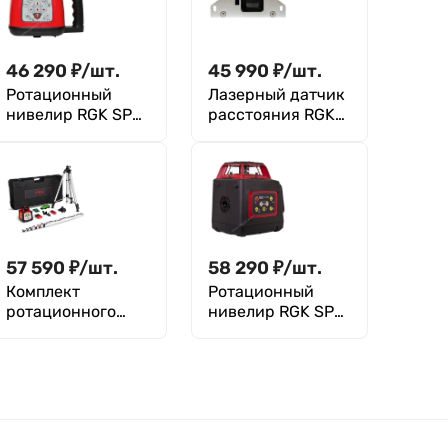
46 290
₽
/
шт.
45 990
₽
/
шт.
Ротационный
Лазерный датчик
нивелир RGK SP-
расстояния RGK
310 с
DP30B (с
калибровкой
вольтовым и
токовым выходом)
57 590
₽
/
шт.
58 290
₽
/
шт.
Комплект
Ротационный
ротационного
нивелир RGK SP-
нивелира с
400G с
элевационным
калибровкой
штативом RGK
SP-100G COMBO с
калибровкой