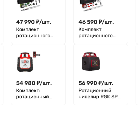
47 990
₽
/
шт.
46 590
₽
/
шт.
Комплект
Комплект
ротационного
ротационного
нивелира с
нивелира с
зеленым лучом с
элевационным
раздвижным
штативом RGK
штативом RGK
SP-100 COMBO с
SP-100G COMBO
калибровкой
54 980
₽
/
шт.
56 990
₽
/
шт.
Комплект:
Ротационный
ротационный
нивелир RGK SP-
нивелир RGK SP-
400G с зеленым
100 +
лучом
миллиметровый
приёмник
излучения RGK
LD-88