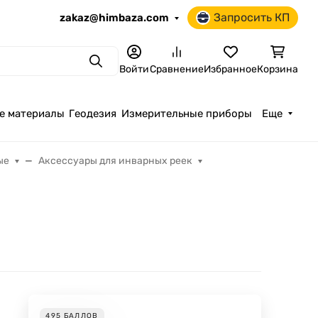
Запросить КП
zakaz@himbaza.com
Поиск
Войти
Сравнение
Избранное
Корзина
е материалы
Геодезия
Измерительные приборы
Еще
ые
Аксессуары для инварных реек
495
БАЛЛОВ