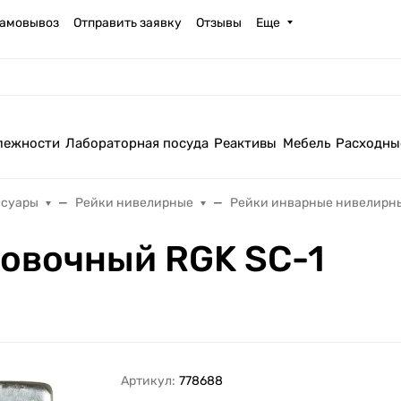
амовывоз
Отправить заявку
Отзывы
Еще
лежности
Лабораторная посуда
Реактивы
Мебель
Расходны
ссуары
Рейки нивелирные
Рейки инварные нивелирн
овочный RGK SC-1
Артикул:
778688