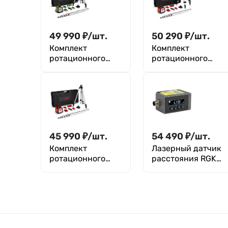
49 990
₽
/
шт.
50 290
₽
/
шт.
Комплект
Комплект
ротационного
ротационного
нивелира с
нивелира с
зеленым лучом с
раздвижным
элевационным
штативом RGK
штативом RGK
SP-100 COMBO с
SP-100G COMBO
калибровкой
45 990
₽
/
шт.
54 490
₽
/
шт.
Комплект
Лазерный датчик
ротационного
расстояния RGK
нивелира с
DP302B (с
элевационным
вольтовым и
штативом RGK
токовым выходом)
SP-100 COMBO