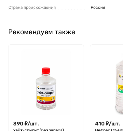
Страна происхождения
Россия
Рекомендуем также
390
₽
/
шт.
410
₽
/
шт.
Уайт-спирит (без запаха)
Нефрас С2-80/12