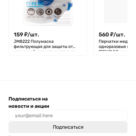
159
₽
/
шт.
560
₽
/
шт.
JM8222 Полумаска
Перчатки медици
фильтрующая для защиты от
одноразовые нес
аэрозолей, лепесткового типа,
"BENOVY" из нату
класс защиты FFP2 NR, с
латекса текстур
клапаном выдоха, в пакете 12 шт
неопудренные с 
хлоринацией по
прочности, размер
Подписаться на
новости и акции