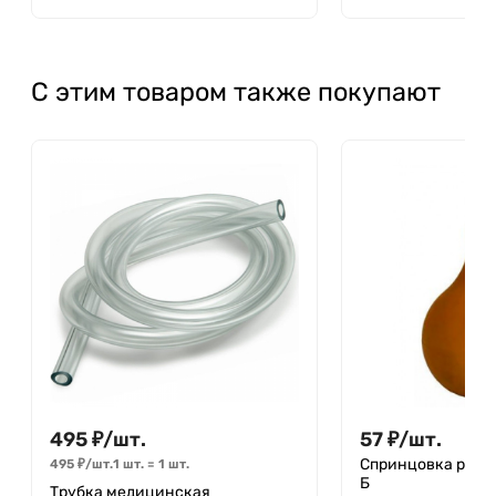
С этим товаром также покупают
495
₽
/
шт.
57
₽
/
шт.
Спринцовка резин
495
₽
/
шт.
1 шт.
=
1
шт.
Б
Трубка медицинская