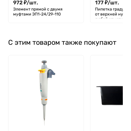
972
₽
/
шт.
177
₽
/
шт.
Элемент прямой с двумя
Пипетка градуиро
муфтами ЭП1-24/29-110
от верхней нулев
любой отметки) 1-
С этим товаром также покупают