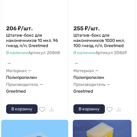
206
₽
/
шт.
255
₽
/
шт.
Штатив-бокс для
Штатив-бокс для
наконечников 10 мкл, 96
наконечников 1000 мкл,
гнезд, п/п, Greetmed
100 гнезд, п/п, Greetmed
В наличии
Артикул
20868
В наличии
Артикул
20869
—
—
—
—
Материал
Материал
Полипропилен
Полипропилен
—
—
Производитель
Производитель
Greetmed
Greetmed
В корзину
В корзину