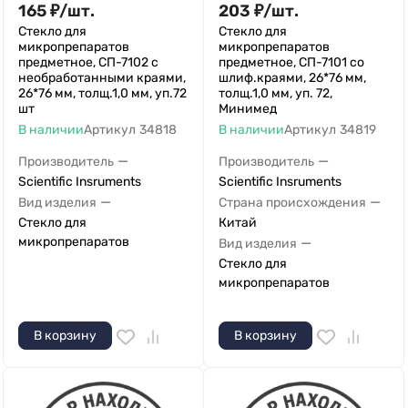
165
₽
/
шт.
203
₽
/
шт.
Стекло для
Стекло для
микропрепаратов
микропрепаратов
предметное, СП-7102 с
предметное, СП-7101 со
необработанными краями,
шлиф.краями, 26*76 мм,
26*76 мм, толщ.1,0 мм, уп.72
толщ.1,0 мм, уп. 72,
шт
Минимед
В наличии
Артикул
34818
В наличии
Артикул
34819
—
—
Производитель
Производитель
Scientific Insruments
Scientific Insruments
—
—
Вид изделия
Страна происхождения
Стекло для
Китай
микропрепаратов
—
Вид изделия
Стекло для
микропрепаратов
В корзину
В корзину