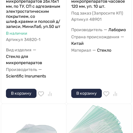
микропрепаратов 26х76х1
микропрепаратов часовое
мм, по ТУ, СП c адгезивным
120 мм, уп. 10 шт.
электростатическим
Под заказ (Запросите КП)
покрытием, со
Артикул
48901
шлиф.краями и полосой д/
записи, МиниЛаб, уп.50 шт
—
Производитель
Лаборио
В наличии
—
Страна происхождения
Артикул
34820-1
Китай
—
—
Вид изделия
Материал
Стекло
Стекло для
микропрепаратов
—
Производитель
Scientific Insruments
В корзину
В корзину