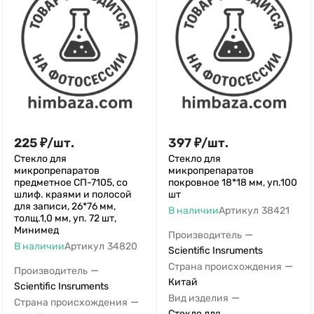
225
₽
/
шт.
397
₽
/
шт.
Стекло для
Стекло для
микропрепаратов
микропрепаратов
предметное СП-7105, со
покровное 18*18 мм, уп.100
шлиф. краями и полосой
шт
для записи, 26*76 мм,
В наличии
Артикул
38421
толщ.1,0 мм, уп. 72 шт,
Минимед
—
Производитель
В наличии
Артикул
34820
Scientific Insruments
—
Страна происхождения
—
Производитель
Китай
Scientific Insruments
—
Вид изделия
—
Страна происхождения
Стекло для