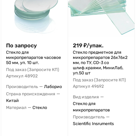
По запросу
219
₽
/
упак.
Стекло для
Стекло предметное для
микропрепаратов часовое
микропрепаратов 26х76х2
50 мм, уп. 10 шт.
мм, по ТУ, СО-3 со
шлиф.краями, МиниЛаб,
Под заказ (Запросите КП)
уп.50 шт
Артикул
48902
Под заказ (Запросите КП)
—
Артикул
49692
Производитель
Лаборио
—
Страна происхождения
—
Вид изделия
Китай
Стекло для
—
Материал
Стекло
микропрепаратов
—
Производитель
Scientific Insruments