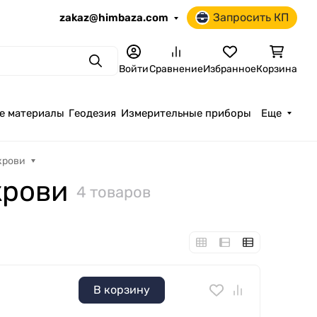
Запросить КП
zakaz@himbaza.com
Поиск
Войти
Сравнение
Избранное
Корзина
е материалы
Геодезия
Измерительные приборы
Еще
крови
крови
4 товаров
В корзину