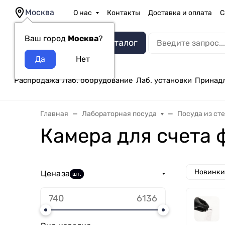
Москва
О нас
Контакты
Доставка и оплата
С
Ваш город
Москва
?
Каталог
Распродажа
Лаб. оборудование
Лаб. установки
Принад
Главная
Лабораторная посуда
Посуда из ст
Камера для счета
Новинки
Цена
за
шт.