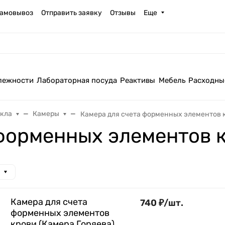
амовывоз
Отправить заявку
Отзывы
Еще
лежности
Лабораторная посуда
Реактивы
Мебель
Расходны
екла
Камеры
Камера для счета форменных элементов 
 форменных элементов 
Камера для счета
740
₽
/
шт.
форменных элементов
крови (Камера Горяева)