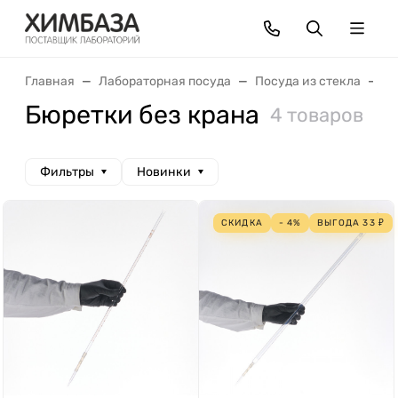
Главная
Лабораторная посуда
Посуда из стекла
Б
Бюретки без крана
4 товаров
Фильтры
Новинки
СКИДКА
- 4%
ВЫГОДА
33
₽