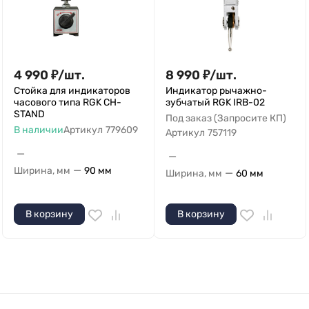
4 990
₽
/
шт.
8 990
₽
/
шт.
Стойка для индикаторов
Индикатор рычажно-
часового типа RGK CH-
зубчатый RGK IRB-02
STAND
Под заказ (Запросите КП)
В наличии
Артикул
779609
Артикул
757119
—
—
—
Ширина, мм
90 мм
—
Ширина, мм
60 мм
В корзину
В корзину