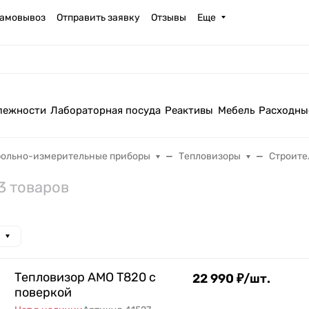
амовывоз
Отправить заявку
Отзывы
Еще
лежности
Лабораторная посуда
Реактивы
Мебель
Расходны
рольно-измерительные приборы
Тепловизоры
Строите
3 товаров
Тепловизор AMO T820 с
22 990
₽
/
шт.
поверкой