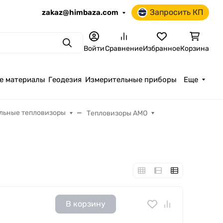
Запросить КП
zakaz@himbaza.com
Поиск
Войти
Сравнение
Избранное
Корзина
е материалы
Геодезия
Измерительные приборы
Еще
льные тепловизоры
Тепловизоры AMO
В корзину