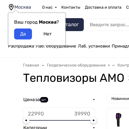
Москва
О нас
Контакты
Доставка и оплата
С
Ваш город
Москва
?
Каталог
Распродажа
Лаб. оборудование
Лаб. установки
Принад
Главная
Геодезическое оборудование
Конт
Тепловизоры AMO
Новинки
Цена
за
шт.
Категории