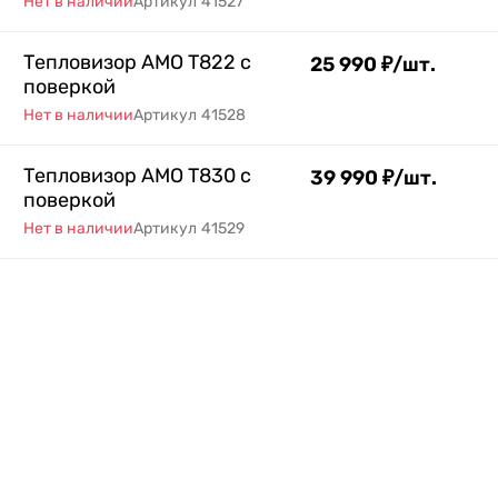
Нет в наличии
Артикул
41527
Тепловизор AMO T822 с
25 990
₽
/
шт.
поверкой
Нет в наличии
Артикул
41528
Тепловизор AMO T830 с
39 990
₽
/
шт.
поверкой
Нет в наличии
Артикул
41529