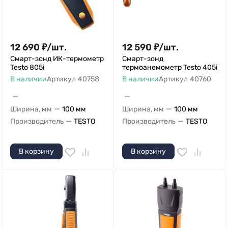
12 690
₽
/
шт.
12 590
₽
/
шт.
Смарт-зонд ИК-термометр
Смарт-зонд
Testo 805i
термоанемометр Testo 405i
В наличии
Артикул
40758
В наличии
Артикул
40760
—
—
—
—
Ширина, мм
100 мм
Ширина, мм
100 мм
—
—
Производитель
TESTO
Производитель
TESTO
В корзину
В корзину