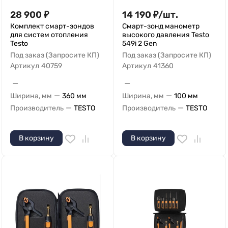
28 900
₽
14 190
₽
/
шт.
Комплект смарт-зондов
Смарт-зонд манометр
для систем отопления
высокого давления Testo
Testo
549i 2 Gen
Под заказ (Запросите КП)
Под заказ (Запросите КП)
Артикул
40759
Артикул
41360
—
—
—
—
Ширина, мм
360 мм
Ширина, мм
100 мм
—
—
Производитель
TESTO
Производитель
TESTO
В корзину
В корзину