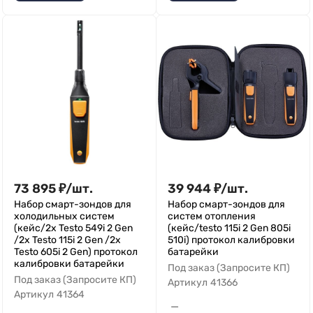
73 895
₽
/
шт.
39 944
₽
/
шт.
Набор смарт-зондов для
Набор смарт-зондов для
холодильных систем
систем отопления
(кейс/2x Testo 549i 2 Gen
(кейс/testo 115i 2 Gen 805i
/2x Testo 115i 2 Gen /2x
510i) протокол калибровки
Testo 605i 2 Gen) протокол
батарейки
калибровки батарейки
Под заказ (Запросите КП)
Под заказ (Запросите КП)
Артикул
41366
Артикул
41364
—