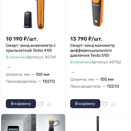
10 190
₽
/
шт.
13 790
₽
/
шт.
Смарт-зонд анемометр с
Смарт-зонд манометр
крыльчаткой Testo 410i
дифференциального
давления Testo 510i
В наличии
Артикул
40761
В наличии
Артикул
40762
—
—
—
Ширина, мм
100 мм
—
Ширина, мм
100 мм
—
Производитель
TESTO
—
Производитель
TESTO
В корзину
В корзину