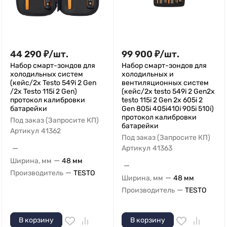
44 290
₽
/
шт.
99 900
₽
/
шт.
Набор смарт-зондов для
Набор смарт-зондов для
холодильных систем
холодильных и
(кейс/2x Testo 549i 2 Gen
вентиляционных систем
/2x Testo 115i 2 Gen)
(кейс/2x testo 549i 2 Gen2x
протокол калибровки
testo 115i 2 Gen 2x 605i 2
батарейки
Gen 805i 405i410i 905i 510i)
протокол калибровки
Под заказ (Запросите КП)
батарейки
Артикул
41362
Под заказ (Запросите КП)
—
Артикул
41363
—
Ширина, мм
48 мм
—
—
Производитель
TESTO
—
Ширина, мм
48 мм
—
Производитель
TESTO
В корзину
В корзину