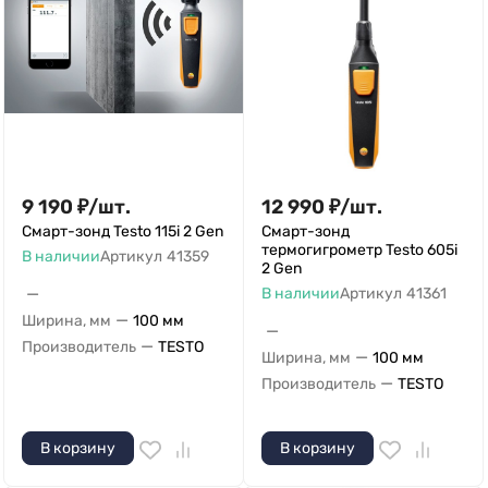
9 190
₽
/
шт.
12 990
₽
/
шт.
Смарт-зонд Testo 115i 2 Gen
Смарт-зонд
термогигрометр Testo 605i
В наличии
Артикул
41359
2 Gen
—
В наличии
Артикул
41361
—
Ширина, мм
100 мм
—
—
Производитель
TESTO
—
Ширина, мм
100 мм
—
Производитель
TESTO
В корзину
В корзину