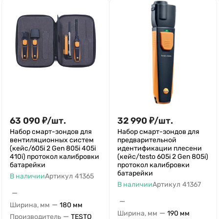
63 090
₽
/
шт.
32 990
₽
/
шт.
Набор смарт-зондов для
Набор смарт-зондов для
вентиляционных систем
предварительной
(кейс/605i 2 Gen 805i 405i
идентификации плесени
410i) протокол калибровки
(кейс/testo 605i 2 Gen 805i)
батарейки
протокол калибровки
батарейки
В наличии
Артикул
41365
В наличии
Артикул
41367
—
—
—
Ширина, мм
180 мм
—
Ширина, мм
190 мм
—
Производитель
TESTO