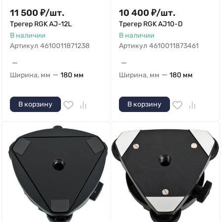
11 500
₽
/
шт.
10 400
₽
/
шт.
Трегер RGK AJ-12L
Трегер RGK AJ10-D
В наличии
В наличии
Артикул
4610011871238
Артикул
4610011873461
—
—
—
—
Ширина, мм
180 мм
Ширина, мм
180 мм
В корзину
В корзину