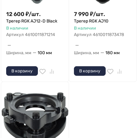
12 600
₽
/
шт.
7 990
₽
/
шт.
Трегер RGK AJ12-D Black
Трегер RGK AJ10
В наличии
В наличии
Артикул
4610011871214
Артикул
4610011873478
—
—
—
—
Ширина, мм
100 мм
Ширина, мм
180 мм
В корзину
В корзину