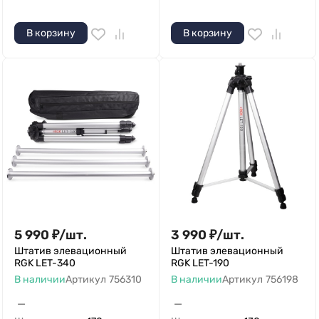
В корзину
В корзину
5 990
₽
/
шт.
3 990
₽
/
шт.
Штатив элевационный
Штатив элевационный
RGK LET-340
RGK LET-190
В наличии
Артикул
756310
В наличии
Артикул
756198
—
—