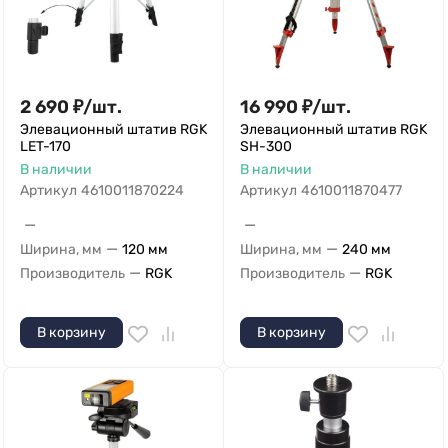
2 690
₽
/
шт.
16 990
₽
/
шт.
Элевационный штатив RGK
Элевационный штатив RGK
LET-170
SH-300
В наличии
В наличии
Артикул
4610011870224
Артикул
4610011870477
—
—
—
—
Ширина, мм
120 мм
Ширина, мм
240 мм
—
—
Производитель
RGK
Производитель
RGK
В корзину
В корзину