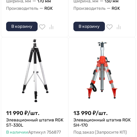
—
—
Ширина, мм
170 мм
Ширина, мм
130 мм
—
—
Производитель
RGK
Производитель
RGK
В корзину
В корзину
11 990
₽
/
шт.
13 990
₽
/
шт.
Элевационный штатив RGK
Элевационный штатив RGK
ST-330L
SH-170
В наличии
Артикул
756877
Под заказ (Запросите КП)