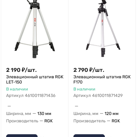
2 190
₽
/
шт.
2 790
₽
/
шт.
Элевационный штатив RGK
Элевационный штатив RGK
LET-150
F170
В наличии
В наличии
Артикул
4610011871436
Артикул
4610011871429
—
—
—
—
Ширина, мм
130 мм
Ширина, мм
120 мм
—
—
Производитель
RGK
Производитель
RGK