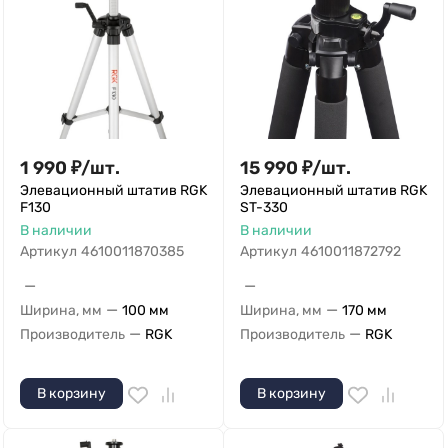
1 990
₽
/
шт.
15 990
₽
/
шт.
Элевационный штатив RGK
Элевационный штатив RGK
F130
ST-330
В наличии
В наличии
Артикул
4610011870385
Артикул
4610011872792
—
—
—
—
Ширина, мм
100 мм
Ширина, мм
170 мм
—
—
Производитель
RGK
Производитель
RGK
В корзину
В корзину