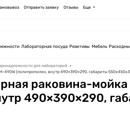
амовывоз
Отправить заявку
Отзывы
Еще
лежности
Лабораторная посуда
Реактивы
Мебель
Расходны
принадлежности для лабораторий
M-490W (полипропилен, внутр 490×390×290, габариты 550х450х3
рная раковина-мойка 
нутр 490×390×290, га