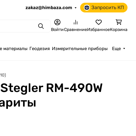
Запросить КП
zakaz@himbaza.com
Поиск
Войти
Сравнение
Избранное
Корзина
е материалы
Геодезия
Измерительные приборы
Еще
10)
Stegler RM-490W
бариты