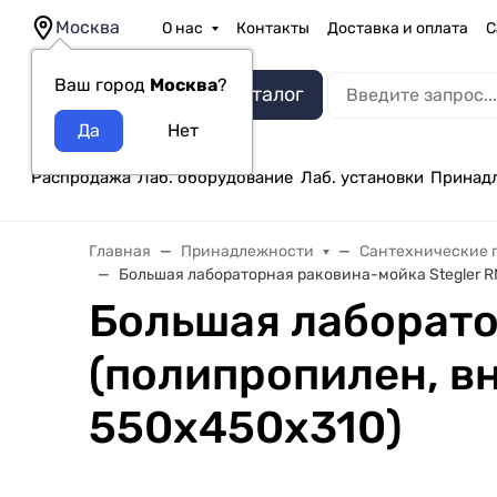
Москва
О нас
Контакты
Доставка и оплата
С
Ваш город
Москва
?
Каталог
Распродажа
Лаб. оборудование
Лаб. установки
Принад
Главная
Принадлежности
Сантехнические 
Большая лабораторная раковина-мойка Stegler R
Большая лаборато
(полипропилен, в
550х450х310)