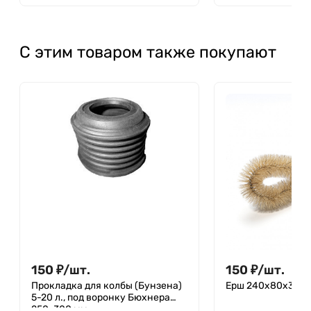
С этим товаром также покупают
150
₽
/
шт.
150
₽
/
шт.
Прокладка для колбы (Бунзена)
Ерш 240x80x32 мм
5-20 л., под воронку Бюхнера
250-300 мм