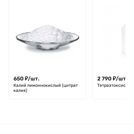
650
₽
/
шт.
2 790
₽
/
шт.
Калий лимоннокислый (цитрат
Тетраэтоксисила
калия)