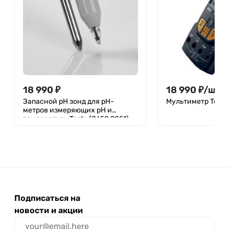
18 990
₽
18 990
₽
/
шт.
Запасной pH зонд для pH-
Мультиметр Testo
метров измеряющих pH и
температуру Testo (0650 2051)
Подписаться на
новости и акции