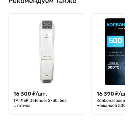
Рекомендуем также
16 300
₽
/
шт.
16 390
₽
/
шт.
ТАГЛЕР Defender 2-30: без
Колбонагреватель
штатива
мешалкой 500 мл
управление, датч
температуры, нагр
Лаборио HMSC-5