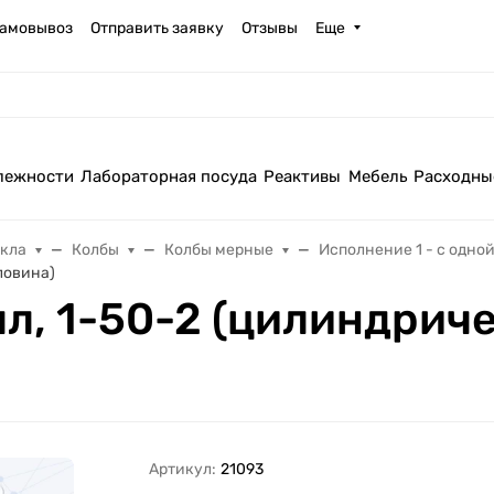
амовывоз
Отправить заявку
Отзывы
Еще
лежности
Лабораторная посуда
Реактивы
Мебель
Расходны
екла
Колбы
Колбы мерные
Исполнение 1 - с одно
ловина)
л, 1-50-2 (цилиндрич
Артикул:
21093