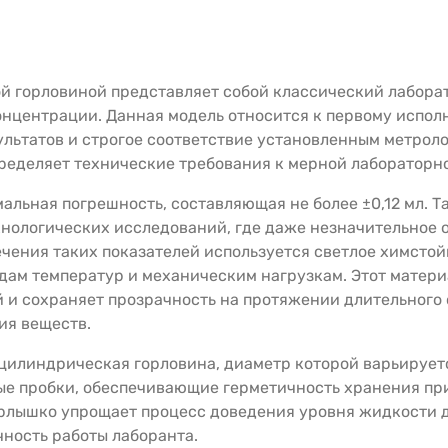
ой горловиной представляет собой классический лабор
онцентрации. Данная модель относится к первому исполн
льтатов и строгое соответствие установленным метрол
пределяет технические требования к мерной лабораторно
льная погрешность, составляющая не более ±0,12 мл. Т
нологических исследований, где даже незначительное о
чения таких показателей используется светлое химстой
дам температур и механическим нагрузкам. Этот матери
 и сохраняет прозрачность на протяжении длительного 
ия веществ.
илиндрическая горловина, диаметр которой варьируется
ые пробки, обеспечивающие герметичность хранения пр
горлышко упрощает процесс доведения уровня жидкости 
чность работы лаборанта.