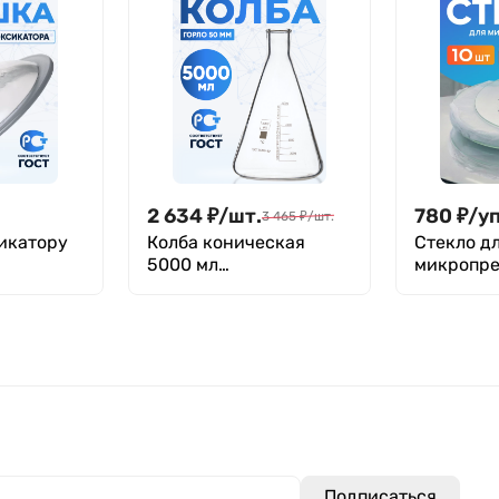
2 634
₽
/
шт.
780
₽
/
у
3 465
₽
/
шт.
икатору
Колба коническая
Стекло д
5000 мл
микропре
(лабораторная:
часовое 1
исполнение 2 - с
шт.
цилиндрической
горловиной, тип КН,
термостойкая) КН-2-
5000-50 ТС