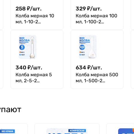
258
₽
/
шт.
329
₽
/
шт.
Колба мерная 10
Колба мерная 100
мл, 1-10-2
мл, 1-100-2
(цилиндрическая
(цилиндрическая
горловина)
горловина)
340
₽
/
шт.
634
₽
/
шт.
Колба мерная 5
Колба мерная 500
мл, 2-5-2
мл, 1-500-2
(пришлифованная
(цилиндрическая
стеклянная
горловина)
пробка)
упают