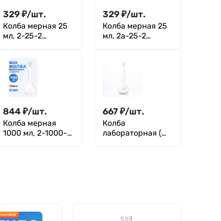
329
₽
/
шт.
329
₽
/
шт.
Колба мерная 25
Колба мерная 25
мл, 2-25-2
мл, 2а-25-2
(пришлифованная
(пластиковая
стеклянная
пробка)
пробка)
844
₽
/
шт.
667
₽
/
шт.
Колба мерная
Колба
1000 мл, 2-1000-2
лабораторная (
(пришлифованная
мерная:
стеклянная
исполнение 2 - с
пробка 19/26)
одной меткой и
пришлифованной
пробкой)
Колба-2-200-2,
конус 14/23