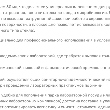
ем 50 мл, что делает ее универсальным решением для р
 титрования, так и питательных сред в микробиологии. 
й не вызывает затруднений даже при работе с окрашенн
 поверхности, а плоское дно позволяет использовать ко
ого типа стекла).
иально для профессионального использования в условия
академических лабораторий, где требуется высокая точ
имической, пищевой и фармацевтической промышленност
ий, осуществляющих санитарно-эпидемиологический на
при проведении лабораторных практикумов по химии.
о удобно для пополнения парка лабораторной посуды ил
вых лабораторных комплексов) доступна поставка в упак
ет оптимизировать логистику и снизить стоимость един