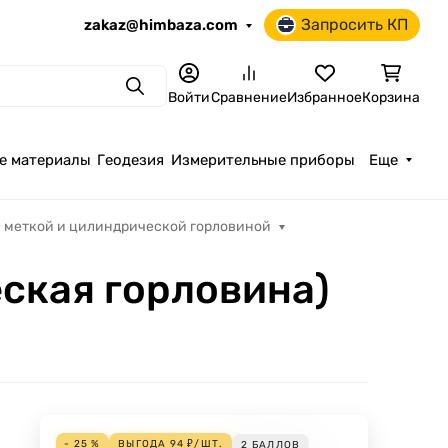
Запросить КП
zakaz@himbaza.com
Поиск
Войти
Сравнение
Избранное
Корзина
е материалы
Геодезия
Измерительные приборы
Еще
й меткой и цилиндрической горловиной
еская горловина)
- 25 %
ВЫГОДА
94
₽
/
ШТ.
2
БАЛЛОВ