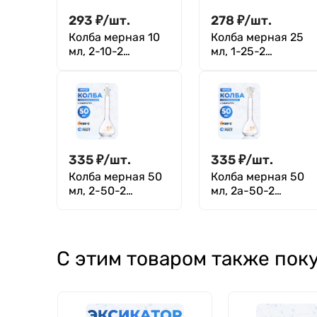
293
₽
/
шт.
278
₽
/
шт.
Колба мерная 10
Колба мерная 25
мл, 2-10-2
мл, 1-25-2
(пришлифованная
(цилиндрическая
стеклянная
горловина)
пробка)
335
₽
/
шт.
335
₽
/
шт.
Колба мерная 50
Колба мерная 50
мл, 2-50-2
мл, 2а-50-2
(пришлифованная
(пластиковая
стеклянная
пробка)
пробка)
С этим товаром также пок