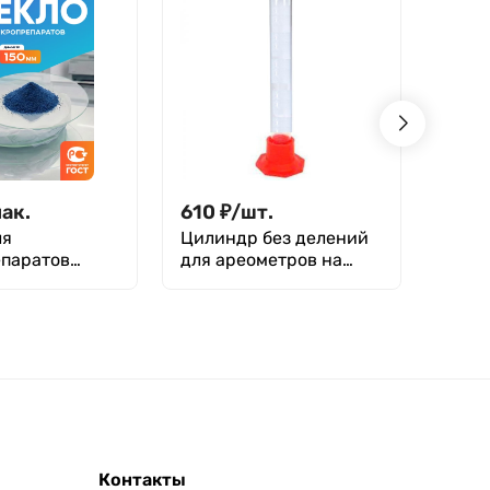
пак.
610
₽
/
шт.
54
₽
ля
Цилиндр без делений
Лопа
паратов
для ареометров на
85 м
50 мм, уп. 10
полиэтиленовом
основании 3-47/590
(900 мл), ТУ 4320-012-
29508133-2009
Контакты