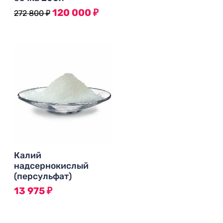
120 000
₽
272 800
₽
Калий
надсернокислый
(персульфат)
13 975
₽