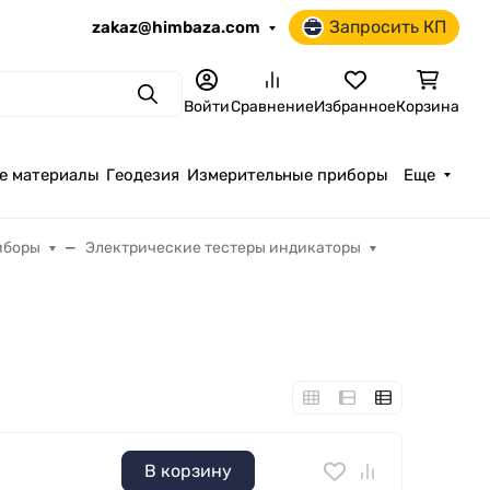
Запросить КП
zakaz@himbaza.com
Поиск
Войти
Сравнение
Избранное
Корзина
е материалы
Геодезия
Измерительные приборы
Еще
иборы
Электрические тестеры индикаторы
В корзину