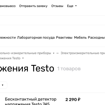
амовывоз
Отправить заявку
Отзывы
Еще
лежности
Лабораторная посуда
Реактивы
Мебель
Расходны
рольно-измерительные приборы
Электроизмерительные пр
яжения Testo
жения Testo
1 товаров
Бесконтактный детектор
2 290
₽
напряжения Testo 745